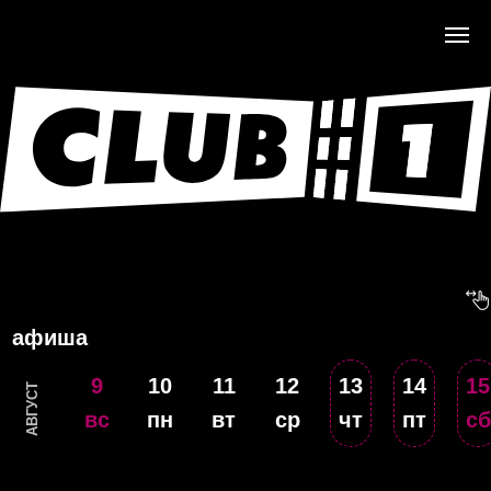
афиша
9
10
11
12
13
14
15
АВГУСТ
вс
пн
вт
ср
чт
пт
сб